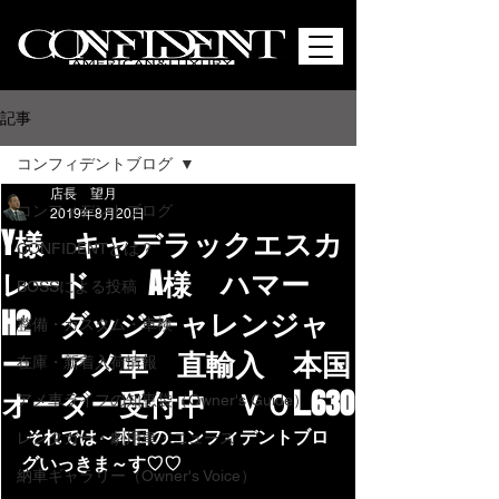
記事
コンフィデントブログ
店長 望月
コンフィデントブログ
2019年8月20日
Y様 キャデラックエスカ
CONFIDENTとは？
レード A様 ハマー
BOSSによる投稿
H2 ダッジチャレンジャ
整備・カスタム・車検
ー アメ車 直輸入 本国
在庫・新着入荷情報
オーダー受付中 ＶＯL.630
アメ車ライフの知恵袋（Owner's Guide）
それでは～本日のコンフィデントブロ
レンタカー・劇用車・ニュース
グいっきま～す♡♡
納車ギャラリー（Owner's Voice）