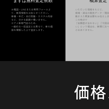
まずは無料査定依頼
概算査定
お電話・LINEまたは専用フォームよ
いただいた情報をもとに、
り、車両情報をお知らせください。
相場・過去の販売データ・現
車種・年式・走行距離・カスタム内容
踏まえた概算金額をお伝えし
など、分かる範囲で構いません。
この時点で
※アメ車専門店のため、
「金額感が合わない」「今回
一般的な一括査定とは異なり、車の価
い」という場合は、無理に次
値を理解した上で査定します。
とはありません。​
価格