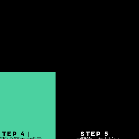
STEP 4｜
STEP 5｜