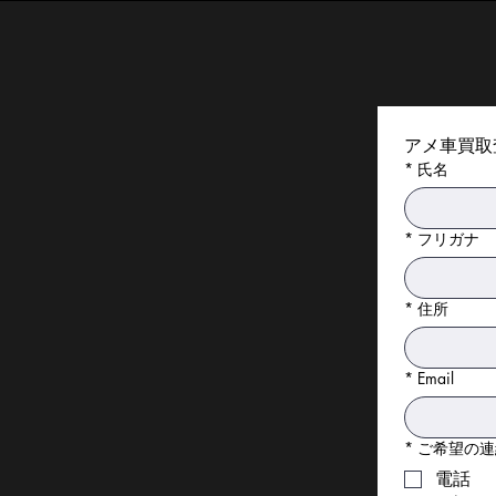
アメ車買取
*
氏名
*
フリガナ
*
住所
*
Email
*
ご希望の連
電話