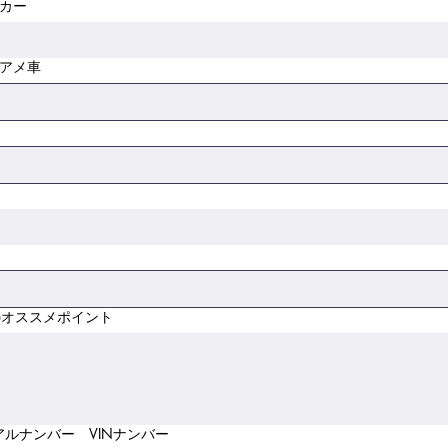
カー
アメ車
のオススメポイント
アルナンバー VINナンバー