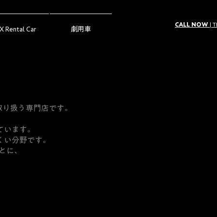
CALL NOW
| 
X Rental Car
劇用車
取り扱う専門店です。
ています。
くい分野です。
もとに、
。