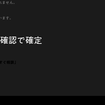
れません。
います。
車確認で確定
すぐ相談」