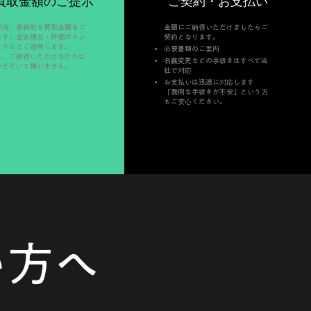
買取金額のご提示
ご契約・お支払い
認後、最終的な買取金額をご
金額にご納得いただけましたらご
ます。査定理由・評価ポイン
契約となります。
きちんとご説明します。
必要書類のご案内
ん、ご納得いただけなければ
名義変更などの手続きはすべて当
いただいて構いません。
社で対応
お支払いは迅速に対応します
「面倒な手続きが不安」という方
もご安心ください。
い方へ