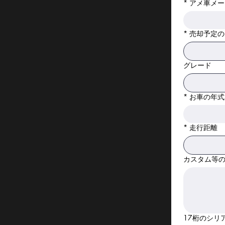
*
アメ車メー
*
売却予定の
グレード
*
お車の年式
*
走行距離
カスタム等
17桁のシリ