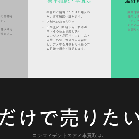
実車確認・本査定
最終
概算にご納得いただけた場合の
実車確
在の需要を
み、実車確認へ進みます。
提示し
ます。
トも、
店舗へのお持ち込み
もちろ
出張査定（札幌市内・北海道
は見送りた
お断り
内・その他地域応相談）
へ進めるこ
エンジン・足回り・フレーム・
内装・外装・カスタム内容な
ど、アメ車を見慣れた本物のプ
ロ目線で細かく確認します。
だけで売りた
コンフィデントのアメ車買取は、