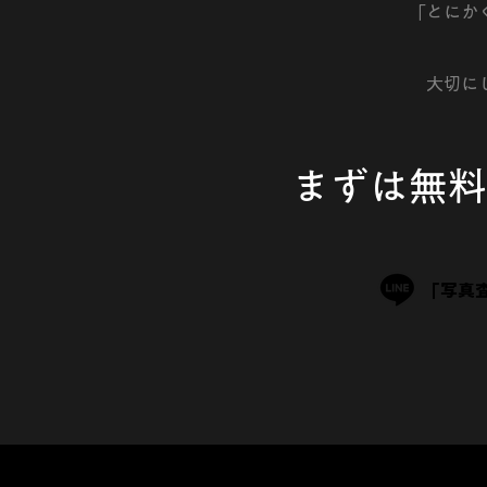
「とにか
大切に
まずは無料
「写真査