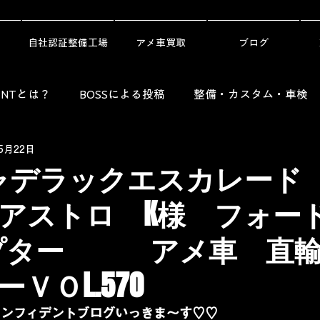
自社認証整備工場
アメ車買取
ブログ
DENTとは？
BOSSによる投稿
整備・カスタム・車検
5月22日
Guide）
レンタカー・劇用車・ニュース
納車ギャラリ
ャデラックエスカレード
アストロ K様 フォードF
ラプター アメ車 直輸
ＶＯL.570
コンフィデントブログいっきま～す♡♡