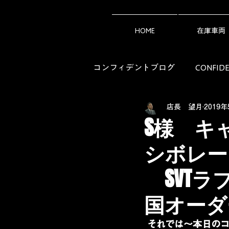
HOME
在庫車両
コンフィデントブログ
CONFI
店長 望月
2019年
アメ車ライフの知恵袋（Owner's 
S様 キ
シボレー
SVT
国オーダー
それでは～本日の