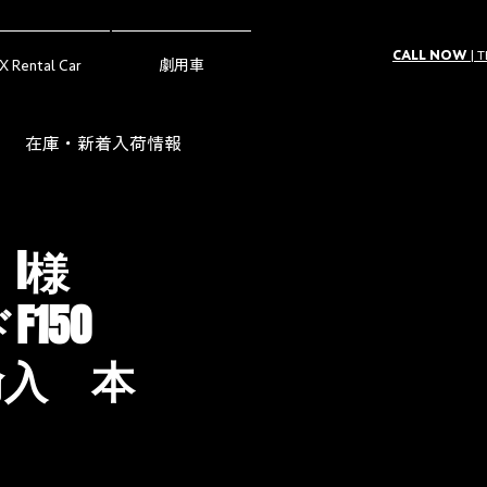
CALL NOW
| 
X Rental Car
劇用車
在庫・新着入荷情報
ー（Owner's Voice）
 I様
150
入 本