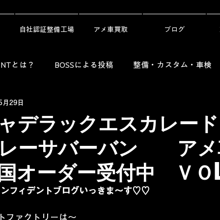
自社認証整備工場
アメ車買取
ブログ
DENTとは？
BOSSによる投稿
整備・カスタム・車検
5月29日
Guide）
レンタカー・劇用車・ニュース
納車ギャラリ
ャデラックエスカレード
ボレーサバーバン アメ
国オーダー受付中 ＶＯL.
コンフィデントブログいっきま～す♡♡
トファクトリーは～ 