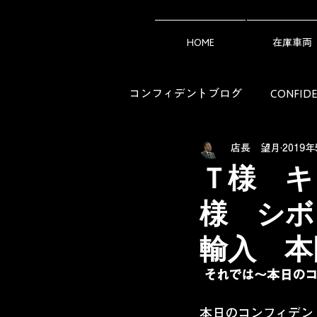
HOME
在庫車両
コンフィデントブログ
CONFI
店長 望月
2019年
アメ車ライフの知恵袋（Owner's 
Ｔ様 キ
様 シ
輸入 本
それでは～本日の
本日のコンフィデン