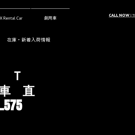
CALL NOW
| 
X Rental Car
劇用車
在庫・新着入荷情報
ー（Owner's Voice）
 Ｔ
車 直
575