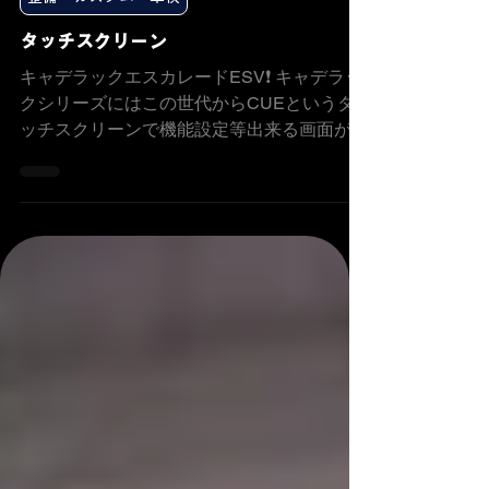
オーナーISHIDA
2021年10月3日
整備・カスタム・車検
タッチスクリーン
キャデラックエスカレードESV❗ キャデラッ
クシリーズにはこの世代からCUEというタ
ッチスクリーンで機能設定等出来る画面がつ
いてますが 反応しなくなったり勝手にスク
ロールしたりといった症状が出る個体が有り
ます 色々外しメインユニットを取り出し 更
に分解して 表のタッチスクリーンを外し 交
換します‼️ そして組み付けていき 完了です