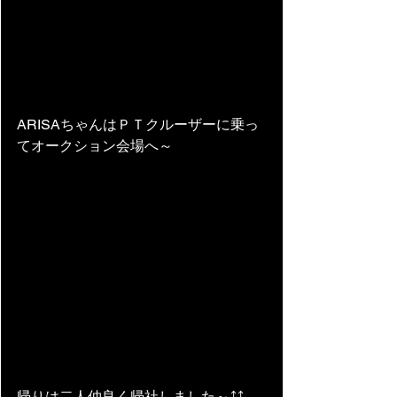
ARISAちゃんはＰＴクルーザーに乗っ
てオークション会場へ～
帰りは二人仲良く帰社しました～⤴⤴