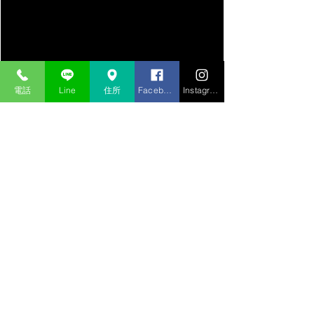
車両を復元し
電話
Line
住所
Facebook
Instagram
エアコンガスを補充し作業完了です♪