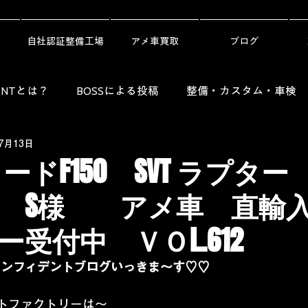
自社認証整備工場
アメ車買取
ブログ
DENTとは？
BOSSによる投稿
整備・カスタム・車検
7月13日
Guide）
レンタカー・劇用車・ニュース
納車ギャラリ
ードF150 SVT ラプタ
3 S様 アメ車 直輸
受付中 ＶＯL.612
コンフィデントブログいっきま～す♡♡
トファクトリーは～ 