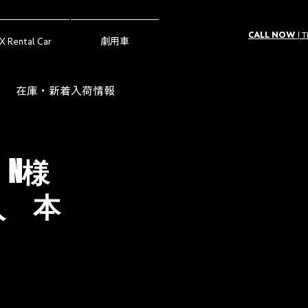
CALL NOW
| 
X Rental Car
劇用車
在庫・新着入荷情報
ー（Owner's Voice）
ー N様
入 本