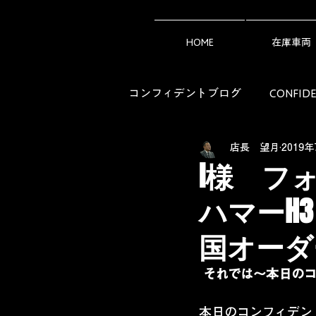
HOME
在庫車両
コンフィデントブログ
CONFI
店長 望月
2019年
アメ車ライフの知恵袋（Owner's 
I様 フォ
ハマーH
国オーダー
それでは～本日の
本日のコンフィデン