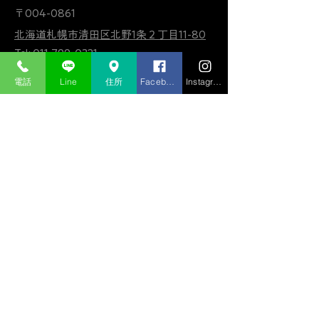
〒004-0861
北海道札幌市清田区北野1条２丁目11-80
Tel: 011-799-0321
FAX:
011-799-0351
電話
Line
住所
Facebook
Instagram
info@confidentsapporo.com
公式LINE
営業時間
火水木金 9：30-18：00
土日祝 9：30-17：30
定休日 月曜日及び
第一・第三火曜日
お問合わせ
電話で相談