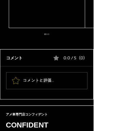
コメント
0.0 / 5（0）
トヨタがタンドラを日本
ディーラー整備
コメントと評価...
販売｜1200万円は高いの
車整備士の違い
か？プロの視点で解説し
人生は変わる
ます
アメ車専門店コンフィデント
CONFIDENT