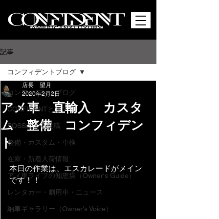
記事
コンフィデントブログ
店長 望月
コンフィデントブログ
2020年2月2日
アメ車 直輸入 カスタ
CONFIDENTとは？
ム 整備 コンフィデン
BOSSによる投稿
ト
整備・カスタム・車検
在庫・新着入荷情報
本日の作業は、エスカレードがメイン
アメ車ライフの知恵袋（Owner's Guide）
です！！
レンタカー・劇用車・ニュース
納車ギャラリー（Owner's Voice）