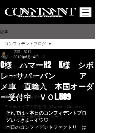
記事
コンフィデントブログ
店長 望月
コンフィデントブログ
2019年6月14日
O様 ハマーH2 K様 シボ
CONFIDENTとは？
レーサバーバン ア
BOSSによる投稿
メ車 直輸入 本国オーダ
整備・カスタム・車検
ー受付中 ＶＯL.589
在庫・新着入荷情報
アメ車ライフの知恵袋（Owner's Guide）
それでは～本日のコンフィデントブロ
レンタカー・劇用車・ニュース
グいっきま～す♡♡
納車ギャラリー（Owner's Voice）
本日のコンフィデントファクトリーは