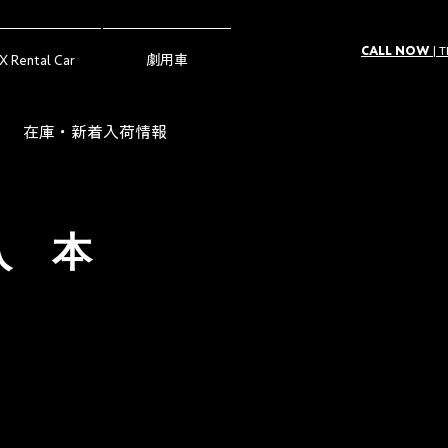
CALL NOW
| 
X Rental Car
劇用車
在庫・新着入荷情報
ー（Owner's Voice）
入 本