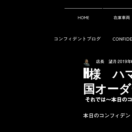
HOME
在庫車両
コンフィデントブログ
CONFI
店長 望月
2019
アメ車ライフの知恵袋（Owner's 
H様 ハ
国オーダー
それでは～本日の
本日のコンフィデン