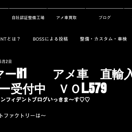
自社認証整備工場
アメ車買取
ブログ
DENTとは？
BOSSによる投稿
整備・カスタム・車検
年6月2日
Guide）
レンタカー・劇用車・ニュース
納車ギャラリ
マーH1 アメ車 直輸
受付中 ＶＯL.579
コンフィデントブログいっきま～す♡♡
トファクトリーは～ 