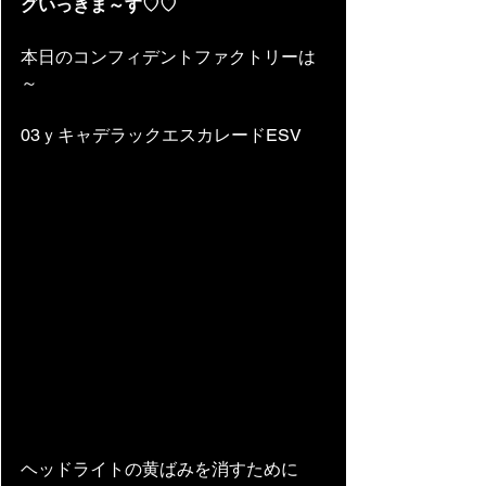
グいっきま～す♡♡
本日のコンフィデントファクトリーは
～ 
03ｙキャデラックエスカレードESV　
ヘッドライトの黄ばみを消すために