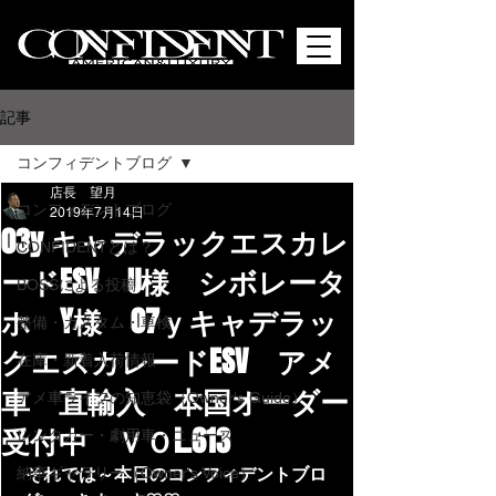
記事
コンフィデントブログ
店長 望月
コンフィデントブログ
2019年7月14日
03y キャデラックエスカレ
CONFIDENTとは？
ードESV U様 シボレータ
BOSSによる投稿
ホ Y様 07ｙキャデラッ
整備・カスタム・車検
クエスカレードESV アメ
在庫・新着入荷情報
車 直輸入 本国オーダー
アメ車ライフの知恵袋（Owner's Guide）
受付中 ＶＯL.613
レンタカー・劇用車・ニュース
納車ギャラリー（Owner's Voice）
それでは～本日のコンフィデントブロ