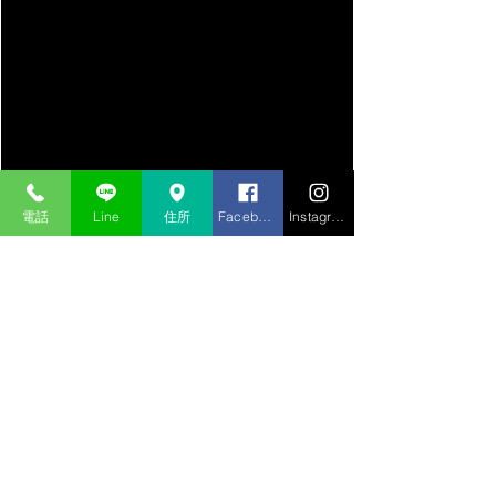
電話
Line
住所
Facebook
Instagram
その他の箇所に問題は有りませんでし
たので
来週中に、車検検査へ行く予定で御座
います
それでは、本日のコンフィデントブロ
グここまで
それではまた明日お会いしましょう～