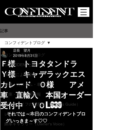
記事
コンフィデントブログ
店長 望月
コンフィデントブログ
2019年8月31日
Ｆ様 トヨタタンドラ
CONFIDENTとは？
Ｙ様 キャデラックエス
BOSSによる投稿
カレード Ｏ様 アメ
整備・カスタム・車検
車 直輸入 本国オーダー
在庫・新着入荷情報
受付中 ＶＯL.639
アメ車ライフの知恵袋（Owner's Guide）
それでは～本日のコンフィデントブロ
レンタカー・劇用車・ニュース
グいっきま～す♡♡
納車ギャラリー（Owner's Voice）