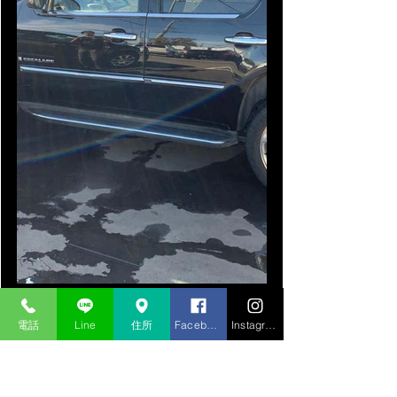
届いたばかりの在庫車
電話
Line
住所
Facebook
Instagram
キャデラックエスカレードのホイール
を磨き中～