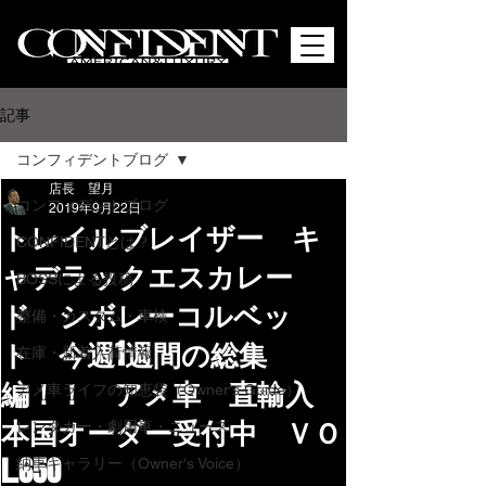
記事
コンフィデントブログ
店長 望月
コンフィデントブログ
2019年9月22日
トレイルブレイザー キ
CONFIDENTとは？
ャデラックエスカレー
BOSSによる投稿
ド シボレーコルベッ
整備・カスタム・車検
ト 今週1週間の総集
在庫・新着入荷情報
編！！ アメ車 直輸入
アメ車ライフの知恵袋（Owner's Guide）
本国オーダー受付中 ＶＯ
レンタカー・劇用車・ニュース
L.650
納車ギャラリー（Owner's Voice）