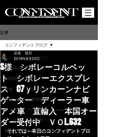
記事
コンフィデントブログ
店長 望月
コンフィデントブログ
2019年8月23日
S様 シボレーコルベッ
CONFIDENTとは？
ト シボレーエクスプレ
BOSSによる投稿
ス 07ｙリンカーンナビ
整備・カスタム・車検
ゲーター ディーラー車
在庫・新着入荷情報
アメ車 直輸入 本国オー
アメ車ライフの知恵袋（Owner's Guide）
ダー受付中 ＶＯL.632
レンタカー・劇用車・ニュース
納車ギャラリー（Owner's Voice）
それでは～本日のコンフィデントブロ