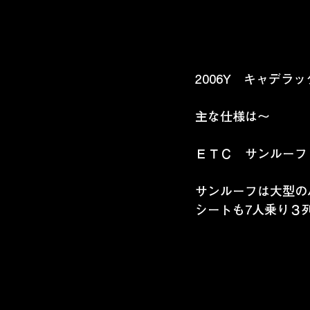
2006Y　キャデラ
主な仕様は～
ＥＴＣ　サンルーフ
サンルーフは大型の
シートも7人乗り３