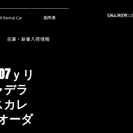
CALL NOW
| 
X Rental Car
劇用車
在庫・新着入荷情報
ー（Owner's Voice）
07ｙリ
ャデラ
スカレ
オーダ