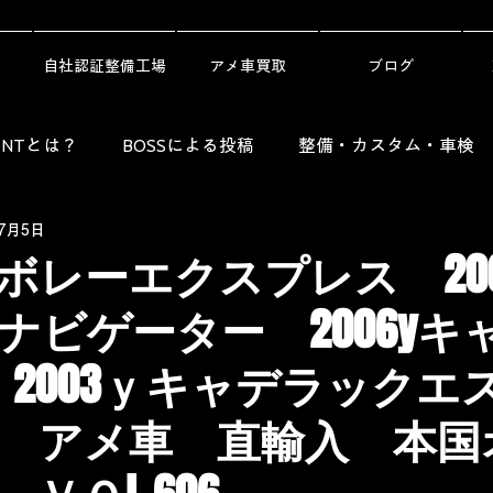
自社認証整備工場
アメ車買取
ブログ
DENTとは？
BOSSによる投稿
整備・カスタム・車検
年7月5日
Guide）
レンタカー・劇用車・ニュース
納車ギャラリ
シボレーエクスプレス 20
ナビゲーター 2006yキ
X 2003ｙキャデラックエ
アメ車 直輸入 本国