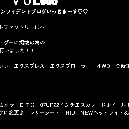
ＶＯL.606
コンフィデントブログいっきま～す♡♡
トファクトリーは～ 
・グーに掲載の為の
行いました！！
　シボレーエクスプレス　エクスプローラー　４WD　☆新
カメラ　ＥＴＣ　07UP22インチエスカレードホイール
クに変更♪　レザーシート　HID　NEWヘッドライト