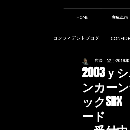
HOME
在庫車両
コンフィデントブログ
CONFI
店長 望月
2019
アメ車ライフの知恵袋（Owner's 
2003ｙ
ンカーン
ックSR
ード 