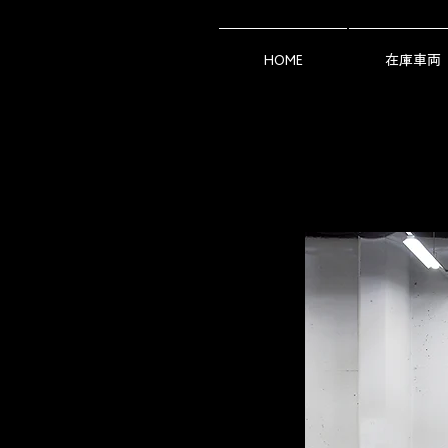
HOME
在庫車両