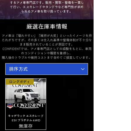
するアメ車専門店です。販売・買取・整備を一貫し
て行い、エスカレードやタンドラなど専門性が求め
られるアメ車を取り扱っています。
厳選在庫車情報
アメ車は「壊れやすい」「維持が大変」といったイメージを持
たれがちですが、その多くは仕入れ基準や整備体制が不十分な
まま販売されていることが原因です。
CONFIDENTでは、アメ車専門店としての経験をもとに、車両
のコンディションや履歴を重視し、
購入後のトラブルや維持コストまで含めてご提案しています。
ロングボディ
キャデラック エスカレード
ESV プラチナム 4WD
無庫存