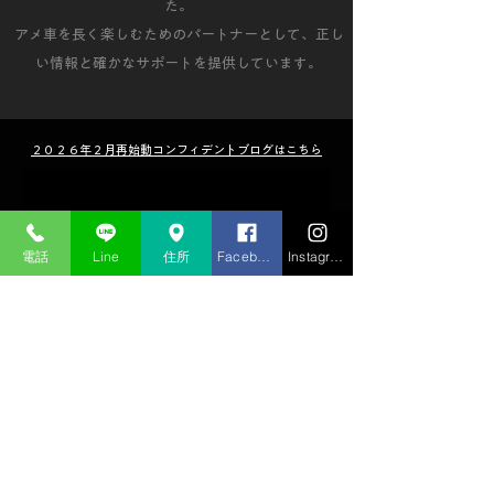
た。
アメ車を長く楽しむためのパートナーとして、正し
い情報と確かなサポートを提供しています。
​２０２６年２月再始動コンフィデントブログはこちら
此語言尚未有已發佈
電話
Line
住所
Facebook
Instagram
之文章
文章發佈後將於此處顯示。
会社概要