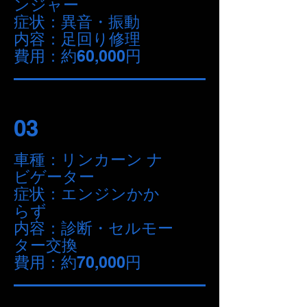
ンジャー
症状：異音・振動
内容：足回り修理
費用：約60,000円
03
車種：リンカーン ナ
ビゲーター
症状：エンジンかか
らず
内容：診断・セルモー
ター交換
費用：約70,000円