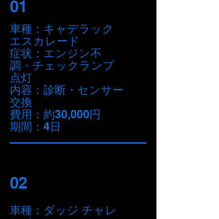
01
車種：キャデラック
エスカレード
症状：エンジン不
調・チェックランプ
点灯
内容：診断・センサー
交換
費用：約30,000円
期間：4日
02
車種：ダッジ チャレ