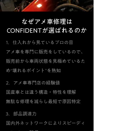
なぜアメ車修理は
CONFIDENTが選ばれるのか
1．仕入れから見ているプロの目
アメ車を専門に販売をしているので、
販売前から車両状態を見極めているた
め“壊れるポイント”を熟知
2．アメ車専門店の経験値
国産車とは違う構造・特性を理解
無駄な修理を減らし最短で原因特定
3．部品調達力
国内外ネットワークによりスピーディ