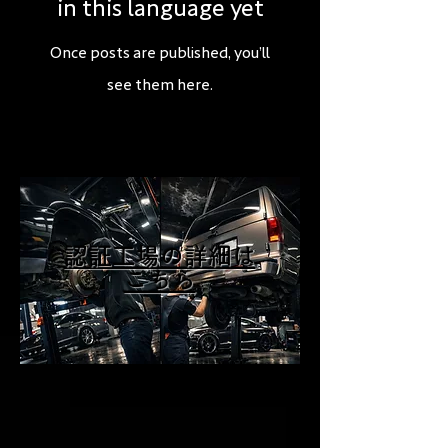
in this language yet
Once posts are published, you’ll
see them here.
​認証工場の詳細は
こちら