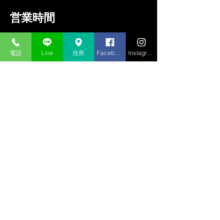
営業時間
火水木金 9：30-18：00
土日祝 9：30-17：30
電話
Line
住所
Facebook
Instagram
定休日 月曜日及び
第一・第三火曜日
お問合わせ
電話で相談
LINEで相談
メールで相談
お問い合わせフォーム
サービス