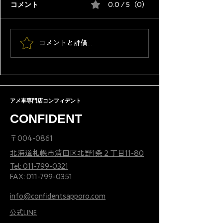
コメント
0.0 / 5（0）
トヨタがタンドラを日本
ディーラー整備
コメントと評価...
販売｜1200万円は高いの
車整備士の違い
か？プロの視点で解説し
人生は変わる
ます
アメ車専門店コンフィデント
CONFIDENT
〒004-0861
北海道札幌市清田区北野1条２丁目11-80
Tel: 011-799-0321
FAX:
011-799-0351
info@confidentsapporo.com
公式LINE