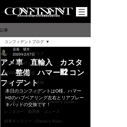
記事
コンフィデントブログ
店長 望月
コンフィデントブログ
2020年2月7日
アメ車 直輸入 カスタ
CONFIDENTとは？
ム 整備 ハマーH2 コン
BOSSによる投稿
フィデント
整備・カスタム・車検
本日のコンフィデントはO様、ハマー
在庫・新着入荷情報
H2のハブベアリング左右とリアブレー
アメ車ライフの知恵袋（Owner's Guide）
キパッドの交換です！
レンタカー・劇用車・ニュース
納車ギャラリー（Owner's Voice）