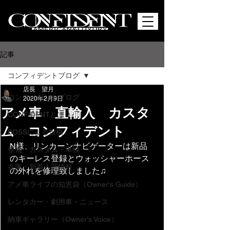
記事
コンフィデントブログ
店長 望月
コンフィデントブログ
2020年2月9日
アメ車 直輸入 カスタ
CONFIDENTとは？
ム コンフィデント
BOSSによる投稿
N様、リンカーンナビゲーターは新品
整備・カスタム・車検
のキーレス登録とウォッシャーホース
在庫・新着入荷情報
の外れを修理致しました♫
アメ車ライフの知恵袋（Owner's Guide）
レンタカー・劇用車・ニュース
納車ギャラリー（Owner's Voice）