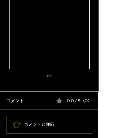
コメント
0.0 / 5（0）
トヨタがタンドラを日本
ディーラー整備
コメントと評価...
販売｜1200万円は高いの
車整備士の違い