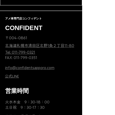
か？プロの視点で解説し
人生は変わる
ます
アメ車専門店コンフィデント
CONFIDENT
〒004-0861
北海道札幌市清田区北野1条２丁目11-80
Tel: 011-799-0321
FAX:
011-799-0351
info@confidentsapporo.com
公式LINE
営業時間
火水木金 9：30-18：00
土日祝 9：30-17：30