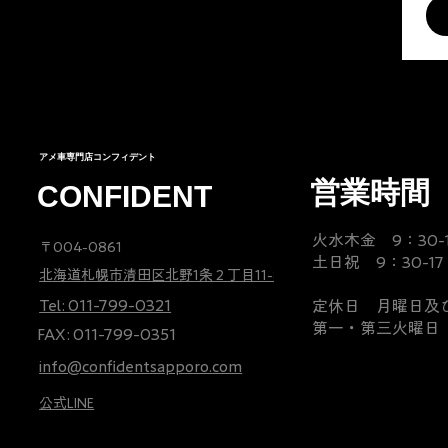
で
く
き
デ
し
さ
合
ィ
た
ん
い
カ
の
の
を
ラ
で、
思
さ
ー
Ｈ
い
せ
に
様
出
て
塗
アメ車専門店コンフィデント
か
が
頂
装
営業時間
CONFIDENT
ら
タ
い
す
の
ン
て
る
火水木金 9：30-
バ
ド
〒004-0861
い
な
土日祝 9：30-17
ッ
ラ
る
ど、
北海道札幌市清田区北野1条２丁目11-80
ク
と
K
F
Tel: 011-799-0321
定休日 月曜日及
オ
共
様。
様
第一・第三火曜日
FAX: 011-799-0351
ー
に
こ
ダ
info@confidentsapporo.com
あ
決
だ
ー
り
し
わ
公式LINE
に
ま
て
り
て
す
近
の