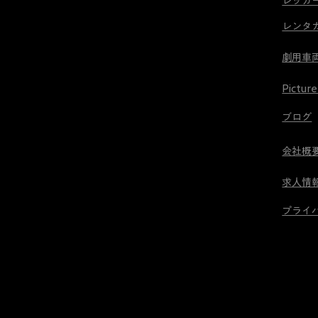
レッカ
・ホイールベース：3,060mm
マ
購
ッ
レンタ
入
乗車定員
ス
頂
7名
​劇用車
ル
き
ラゲッジ容量
の
ま
・通常時：722L
Picture
マ
し
・最大：2,065L
ニ
た。
ブログ
ュ
安全装備
ア
新型エスカレードには、
メ
会社概
ル
最新の運転支援システムを搭載。
カ
車
・HDサラウンドビジョン
求人情
ニ
は
・ナイトビジョン機能
ッ
プライ
・歩行者検知機能
個
ク
・レーダーセーフティ
体
の
・各種ドライバーアシスト
数
横
大型SUVでありながら、
が
森
高い安全性能を実現しています。
少
が
な
行
エクステリア
い