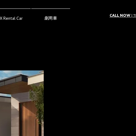
CALL NOW
| 
X Rental Car
劇用車