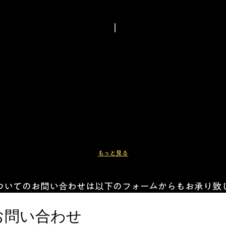
19,500,000円〜
弊
社
エスカレードの特徴
で
タンドラ
シボレー タホ
圧倒的存在感を誇る
２
札
フルサイズSUV
台
幌
全長5,400mm。
目
市
キャデラックの
の
内
フラッグシップSUVとして、
ご
の
圧倒的な存在感を放ちます。
成
N
大型SUVでありながら、
約
様
洗練されたボディラインと
あ
こ
最新LEDライティングにより、
り
の
都会にも映える
が
もっと見る
度
デザインへ進化しました。
と
は
6.2L V8 自然吸気エンジン
う
ご
搭載されるのは、
ついてのお問い合わせは以下のフォームからもお承り致
御
成
6.2L V型8気筒OHVエンジン。
座
約
最高出力416PS、
お問い合わせ
い
最大トルク624Nm。
あ
ま