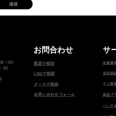
わ
こ
送信
7人乗り仕様。
り
ち
3列目でも34.9インチの
の
ら
レッグスペースを確保。
MT
フルサイズSUVならではの
の
を
ゆとりある空間が魅力です。
タ
探
ホ
さ
ボディサイズ・スペック
は
せ
エンジン
サ
お問合わせ
サ
・6.2L V型8気筒OHV
て
ロ
・総排気量：6,156cc
頂
ン
18：00
・最高出力：416PS（306kW）
在庫車
電話で相談
き
オ
：30
・最大トルク：624Nm
ま
ー
LINEで相談
自社認
・10速AT
し
ナ
び
・4WD
た。
ー
メールで相談
アメ車
ア
の
ボディサイズ
お問い合わせフォーム
メ
保証プ
奥
・全長：5,400mm
リ
様
・全幅：2,065mm
​バック
カ
に
・全高：1,930mm
ン
ご