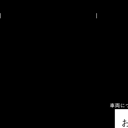
デ
様
ラ
ご
ッ
成
ジープ レネゲード
アメリカトヨタ 
ク
約
滝
室
Ｘ
の
川
蘭
Ｔ
あ
市
市
６
り
の
の
ご
が
K
F
成
と
様
様
約
う
弊
ご
あ
御
社
成
り
座
で
約
が
い
４
あ
と
ま
台
り
う
す。
目
が
車両に
御
の
と
座
ご
ご
う
い
家
成
御
ま
族