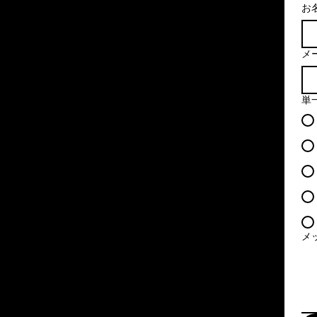
約
座
お
し
皆
あ
い
た。‬
様
り
ま
で
が
す。
メ
こ
海
と
ち
や
う
こ
単
ら
山
御
ち
の
や
座
ら
車
も
い
の
両
ち
ま
タ
は
ろ
す！
ン
在
ん、
ド
庫
日
１
ラ
に
常
０
は
は
生
メ
年
グ
な
活
来
リ
い
で
の
ル
車
も
お
を
両
た
付
ボ