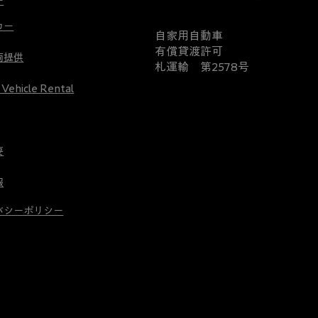
ー
遠
は、
カー
征
ESV
​自家用自動車
に
と
有償貸渡許可
両提供
行
希
札運輸 第2578号
く
少
 Vehicle Rental
な
条
ん
件
て
が
本
そ
要
当
ろ
に
報
っ
ア
た
バシーポリシー
メ
人
リ
気
カ
の
ン
一
で
台
す！
で