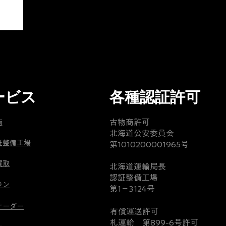
ク
車
の
両
シ
記
ナ
録
ジ
と
ー
な
は
り
最
ま
ービス
各種認証許可
高
し
で
た
古物商許可
両
す！
今
​北海道公安委員会
回
証整備工場
第1010200001965号
こ
の
れ
エ
買取
​北海道運輸局長
で
ス
認証整備工場
娘
ラン
カ
第1－3124号
さ
レ
オーダー
ん
ー
​有償運送許可
の
札運輸 第899-6号許可
ド