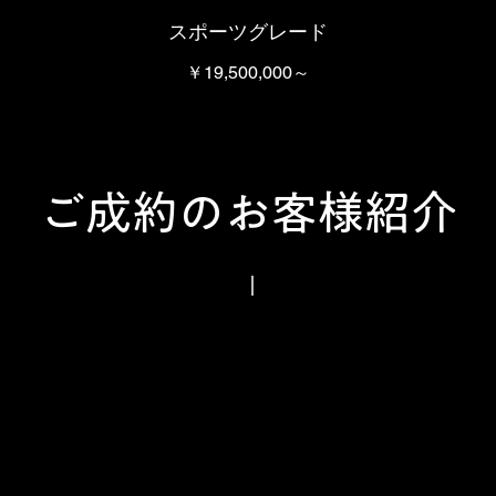
新型エスカレードは、
単なる
スポーツグレード
大型SUVではありません。
￥19,500,000～
走り、快適性、先進技術、
すべてを高次元で融合した
アメリカンラグジュアリーSUVの
最高峰です。
ご成約のお客様紹介
CONFIDENTでは
新車オーダー、
全国納車、
ローン相談、
タンドラ
フォード マスタングGT MT
下取りまで
札
トータルサポートしております。
幌
車両価格
市
内
■ Platinum
の
18,900,000円〜
I
■ Sport
様