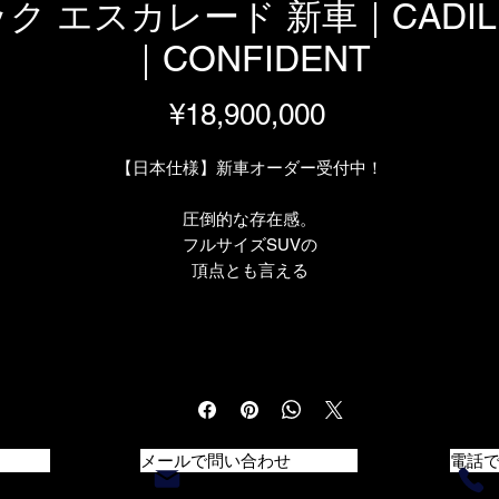
ク エスカレード 新車｜CADILL
｜CONFIDENT
Price
¥18,900,000
【日本仕様】新車オーダー受付中！
圧倒的な存在感。
フルサイズSUVの
頂点とも言える
「CADILLAC ESCALADE」。
全長5.4mを誇る
ダイナミックなボディ。
6.2L V8自然吸気エンジンによる
余裕ある走り。
そして、
キャデラックならではの
メールで問い合わせ
電話
ラグジュアリー空間。