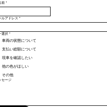
大排気量NAならではの
り
名前
*
す。
分厚いトルク感と
が
滑らかなフィーリングは、
と
今
エスカレードならではの魅力です。
う
ールアドレス
*
回
御
巨大55インチLEDディスプレイ
は
座
インテリア最大の特徴が、
一選択
*
バ
い
湾曲型55インチLEDディスプレイ。
ッ
車両の状態について
ま
ドライバー側8K、
ク
す。
支払い総額について
助手席側4K解像度を採用。
オ
先進性と高級感を
ー
現車を確認したい
ア
圧倒的レベルで両立しています。
ダ
メ
他の色がほしい
ー
車
AKG製
に
その他
女
36スピーカーサウンドシステムを搭載。
ッセージ
て
子
まるで高級シアターのような
I
誕
立体音響を実現。
様
生
移動時間そのものを
こ
で
特別な空間へ変えます。
だ
す。
3列目まで快適な室内空間